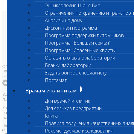
Энциклопедия Шанс Био
Ограничения по хранению и транспорт
Анализы на дому
О лаборатории
Анализы и цены
Дисконтная программа
Ветеринарные центры
Программа поддержки питомников
Владельцам
Врачам и клиникам
Программа "Большая семья"
Бланки лаборатории
Банк донорской крови
Программа "Спасенные хвосты"
Адреса лабораторий
Оставить отзыв о лаборатории
Бланки лаборатории
© 1996-2026
Независимая ветеринарная
Задать вопрос специалисту
лаборатория Шанс Био
Постамат
Врачам и клиникам
Все права защищены и охраняются законом. Товарный знак
№395740 от 2008 г. ООО "ШАНС БИО"
Для врачей и клиник
Копирование, тиражирование, а также использование материалов,
Для сельхоз предприятий
размещенных на сайте
www.vetlab.ru
возможно только с
Книга
письменного разрешения Правообладателя
Правила получения качественных анал
Член Национальной ветеринарной палаты
(АСРО НВП)
Рекомендуемые исследования