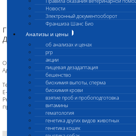
Правила оказания ветеринарной помо
Главная страница
Новости
Адреса лабораторий
Электронный документооборот
Адреса лабораторий
Франшиза Шанс Био
г. Коломна, ул. Добролюбова
Анализы и цены
дом 17А
об анализах и ценах
prp
акции
Область деятельности: Экспресс исследования
пищевая дезадаптация
Адрес: г. Коломна, ул. Добролюбова дом 17А
бешенство
биохимия выпоты, сперма
Телефон: +7 (495) 260-0-260
биохимия крови
E-mail: kolomna@vetlab.ru
взятие проб и пробоподготовка
Режим работы: с 9:00-19:00. Забор материала,
витамины
прием и регистрация с 9:00 до 18:00
гематология
генетика других видов животных
генетика кошек
генетика собак