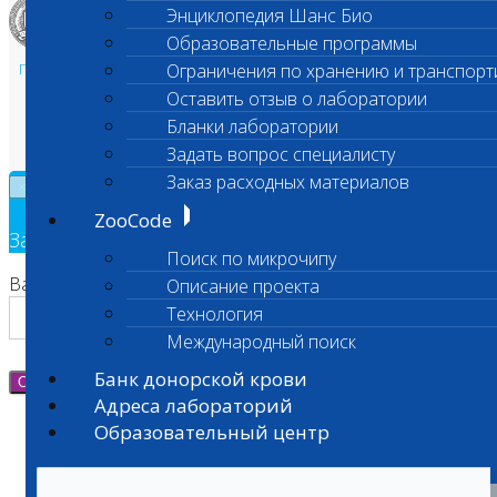
Энциклопедия Шанс Био
Образовательные программы
Политика в области персональных данных и конфиденциальности
Ограничения по хранению и транспорт
Пользовательское соглашение
Оставить отзыв о лаборатории
Техническая поддержка
Бланки лаборатории
Задать вопрос специалисту
Заказ расходных материалов
×
ZooCode
Заявка на обратный звонок
Поиск по микрочипу
Ваш номер телефона
Описание проекта
Технология
Международный поиск
Банк донорской крови
Отправить
Адреса лабораторий
Образовательный центр