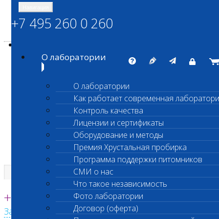
Навигация
+7 495 260 0 260
Энциклопедия Шанс Био
Карта сайта
vetlab@vetlab.ru
О лаборатории
О лаборатории
Как работает современная лаборатор
ШАНС БИО
Контроль качества
Независимая ветеринарная лаборатория
Лицензии и сертификаты
Оборудование и методы
Премия Хрустальная пробирка
Программа поддержки питомников
СМИ о нас
Что такое независимость
Единая круглосуточная справочная
+7 495 260 0 260
Фото лаборатории
Договор (оферта)
Заказать звонок с сайта