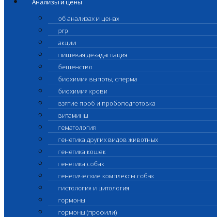
Анализы и цены
об анализах и ценах
prp
акции
пищевая дезадаптация
бешенство
биохимия выпоты, сперма
биохимия крови
взятие проб и пробоподготовка
витамины
гематология
генетика других видов животных
генетика кошек
генетика собак
генетические комплексы собак
гистология и цитология
гормоны
гормоны (профили)