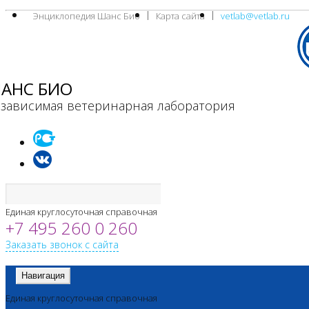
Энциклопедия Шанс Био
Карта сайта
vetlab@vetlab.ru
АНС БИО
зависимая ветеринарная лаборатория
Единая круглосуточная справочная
+7 495 260 0 260
Заказать звонок с сайта
Навигация
Единая круглосуточная справочная