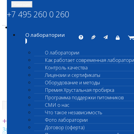
Навигация
+7 495 260 0 260
Энциклопедия Шанс Био
Карта сайта
vetlab@vetlab.ru
О лаборатории
О лаборатории
Как работает современная лаборатор
ШАНС БИО
Контроль качества
Независимая ветеринарная лаборатория
Лицензии и сертификаты
Оборудование и методы
Премия Хрустальная пробирка
Программа поддержки питомников
СМИ о нас
Что такое независимость
Единая круглосуточная справочная
+7 495 260 0 260
Фото лаборатории
Договор (оферта)
Заказать звонок с сайта