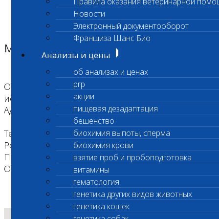
Правила оказания ветеринарной помо
Главная страница
Новости
Адреса лабораторий
Электронный документооборот
Адреса лабораторий
Франшиза Шанс Био
м. "Молодёжная"
Анализы и цены
об анализах и ценах
prp
Область деятельности: Экспресс
акции
исследования / Санитарный перерыв
пищевая дезадаптация
Адрес: ул. Беловежская, дом 57
бешенство
Телефон: +7 (495) 260-0-260
биохимия выпоты, сперма
Режим работы: Круглосуточно, САНИТАРНЫЙ
биохимия крови
ПЕРЕРЫВ с 9:00 до 10:00
взятие проб и пробоподготовка
Оплата VISA/MASTERCARD: Да
витамины
гематология
генетика других видов животных
генетика кошек
генетика собак