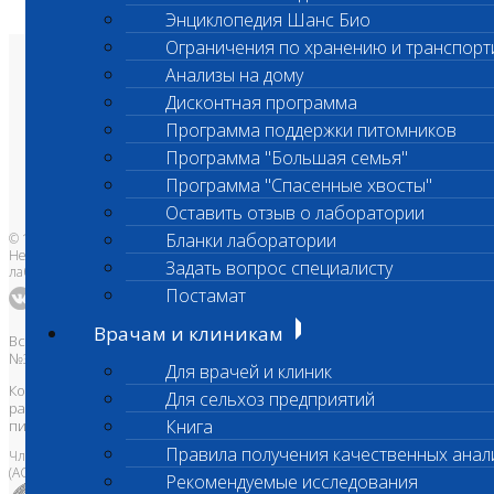
Энциклопедия Шанс Био
Ограничения по хранению и транспорт
Анализы на дому
О лаборатории
Анализы и цены
Дисконтная программа
Ветеринарные центры
Владельцам
Программа поддержки питомников
Врачам и клиникам
Бланки лаборатории
Программа "Большая семья"
Банк донорской крови
Программа "Спасенные хвосты"
Адреса лабораторий
Оставить отзыв о лаборатории
Бланки лаборатории
© 1996-2026
Независимая ветеринарная
Задать вопрос специалисту
лаборатория Шанс Био
Постамат
Врачам и клиникам
Все права защищены и охраняются законом. Товарный знак
№395740 от 2008 г. ООО "ШАНС БИО"
Для врачей и клиник
Копирование, тиражирование, а также использование материалов,
Для сельхоз предприятий
размещенных на сайте
www.vetlab.ru
возможно только с
Книга
письменного разрешения Правообладателя
Правила получения качественных анал
Член Национальной ветеринарной палаты
(АСРО НВП)
Рекомендуемые исследования